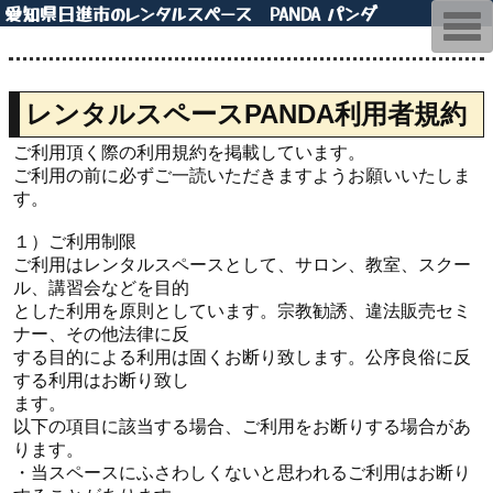
愛知県日進市のレンタルスペース PANDA パンダ
T
o
g
g
l
e
レンタルスペースPANDA利用者規約
n
a
ご利用頂く際の利用規約を掲載しています。
v
i
ご利用の前に必ずご一読いただきますようお願いいたしま
g
す。
a
t
i
１）ご利用制限​
o
ご利用はレンタルスペースとして、サロン、教室、スクー
n
ル、講習会などを目的
とした利用を原則としています。宗教勧誘、違法販売セミ
ナー、その他法律に反
する目的による利用は固くお断り致します。公序良俗に反
する利用はお断り致し
ます。
以下の項目に該当する場合、ご利用をお断りする場合があ
ります。
・当スペースにふさわしくないと思われるご利用はお断り